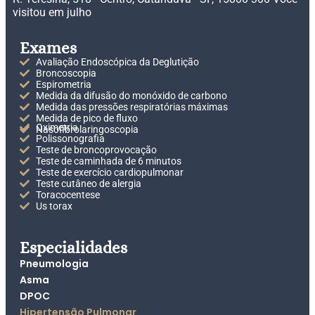
visitou em julho
Exames
Avaliação Endoscópica da Deglutição
Broncoscopia
Espirometria
Medida da difusão do monóxido de carbono
Medida das pressões respiratórias máximas
Medida de pico de fluxo
Oximetria
Nasofibrolaringoscopia
Polissonografia
Teste de broncoprovocação
Teste de caminhada de 6 minutos
Teste de exercício cardiopulmonar
Teste cutâneo de alergia
Toracocentese
Us torax
Especialidades
Pneumologia
Asma
DPOC
Hipertensão Pulmonar